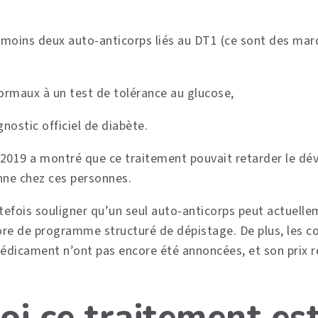
 moins deux auto-anticorps liés au DT1 (ce sont des ma
ormaux à un test de tolérance au glucose,
nostic officiel de diabète.
 2019 a montré que ce traitement pouvait retarder le d
ne chez ces personnes.
utefois souligner qu’un seul auto-anticorps peut actuelle
core de programme structuré de dépistage. De plus, les c
icament n’ont pas encore été annoncées, et son prix re
i ce traitement est