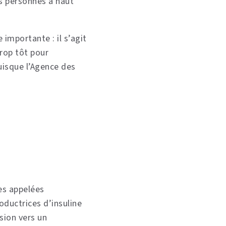
es personnes à haut
importante : il s’agit
trop tôt pour
puisque l’Agence des
les appelées
oductrices d’insuline
sion vers un