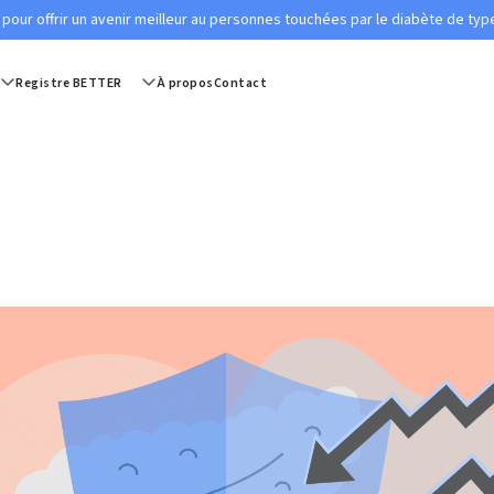
 pour offrir un avenir meilleur au personnes touchées par le diabète de t
Registre BETTER
À propos
Contact