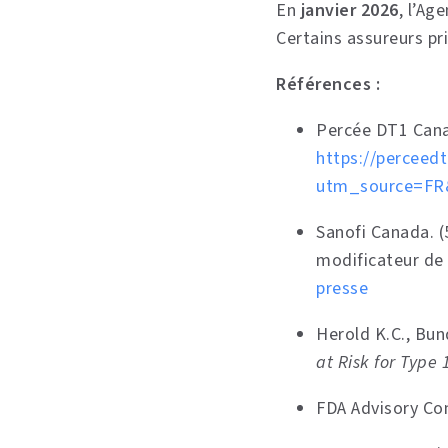
En
janvier 2026
, l’A
Certains assureurs pr
Références :
Percée DT1 Canad
https://perceedt
utm_source=FR
Sanofi Canada. (
modificateur de
presse
Herold K.C., Bund
at Risk for Type 
FDA Advisory Co