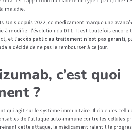
 retarder l’apparition du diabète de type 1 (DT1) chez l
la maladie.
ts-Unis depuis 2022, ce médicament marque une avancée 
e à modifier l’évolution du DT1. Il est toutefois encore 
act, et
l’accès public au traitement n’est pas garanti
, 
a a décidé de ne pas le rembourser à ce jour.
izumab, c’est quoi
ment ?
ent qui agit sur le système immunitaire. Il cible des cellu
onsables de l’attaque auto-immune contre les cellules pr
freinant cette attaque, le médicament ralentit la progres