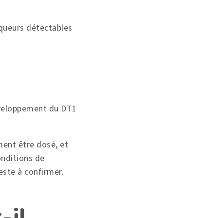
rqueurs détectables
éveloppement du DT1
ment être dosé, et
onditions de
ste à confirmer.
-il