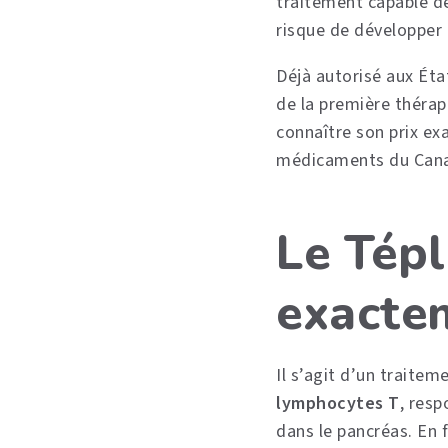
traitement capable de
risque de développer 
Déjà autorisé aux Éta
de la première thérapi
connaître son prix ex
médicaments du Canad
Le Tépl
exacte
Il s’agit d’un traitem
lymphocytes T
, resp
dans le pancréas. En 