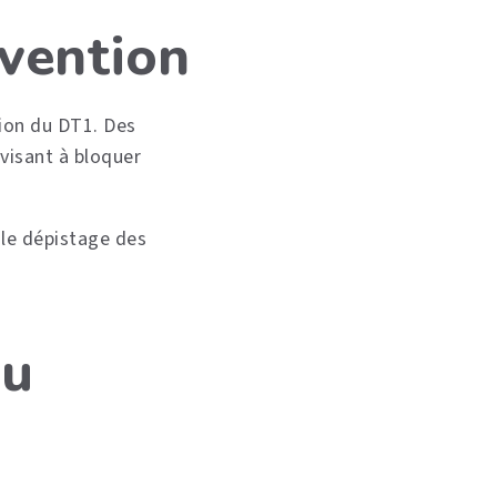
évention
ion du DT1. Des
visant à bloquer
i le dépistage des
au