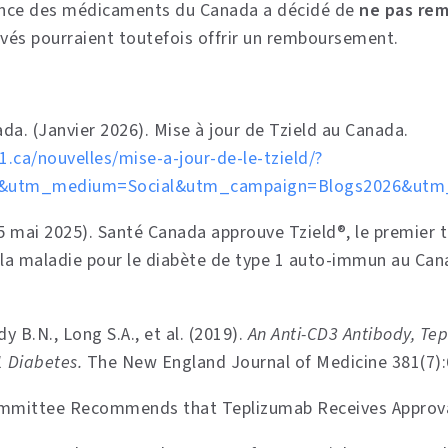
gence des médicaments du Canada a décidé de
ne pas rem
ivés pourraient toutefois offrir un remboursement.
a. (Janvier 2026). Mise à jour de Tzield au Canada.
1.ca/nouvelles/mise-a-jour-de-le-tzield/?
&utm_medium=Social&utm_campaign=Blogs2026&utm_
5 mai 2025). Santé Canada approuve Tzield®, le premier 
 la maladie pour le diabète de type 1 auto-immun au Ca
y B.N., Long S.A., et al. (2019).
An Anti-CD3 Antibody, Tep
1 Diabetes.
The New England Journal of Medicine 381(7):
mmittee Recommends that Teplizumab Receives Approval